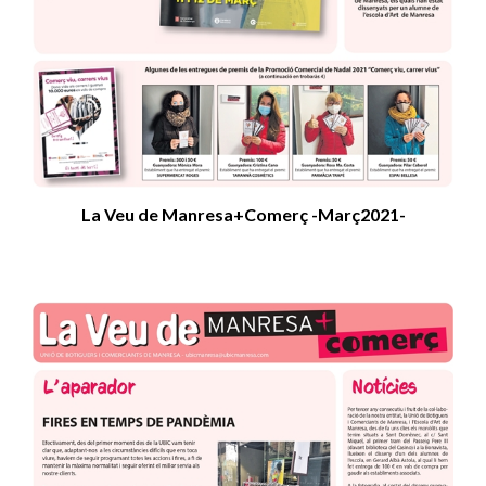
La Veu de Manresa+Comerç -Març2021-