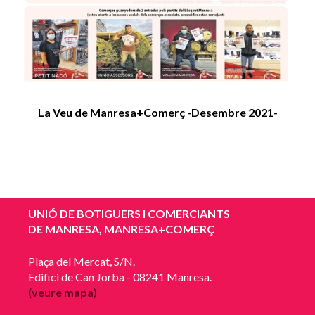
La Veu de Manresa+Comerç -Desembre 2021-
UNIÓ DE BOTIGUERS I COMERCIANTS
DE MANRESA, MANRESA+COMERÇ
Plaça del Mercat, S/N.
Edifici de Can Jorba - 08241 Manresa.
(veure mapa)