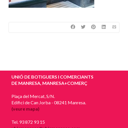
UNIÓ DE BOTIGUERS I COMERCIANTS
DE MANRESA, MANRESA+COMERÇ
Plaça del Mercat, S/N.
Edifici de Can Jorba - 08241 Manresa.
(veure mapa)
Tel. 93 872 93 15