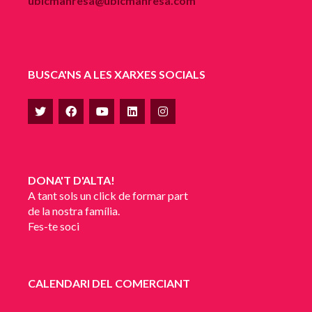
ubicmanresa@ubicmanresa.com
BUSCA'NS A LES XARXES SOCIALS
DONA'T D'ALTA!
A tant sols un click de formar part
de la nostra família.
Fes-te soci
CALENDARI DEL COMERCIANT