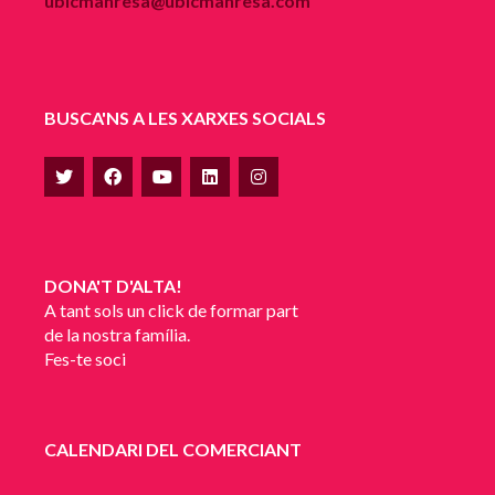
ubicmanresa@ubicmanresa.com
BUSCA'NS A LES XARXES SOCIALS
DONA'T D'ALTA!
A tant sols un click de formar part
de la nostra família.
Fes-te soci
CALENDARI DEL COMERCIANT