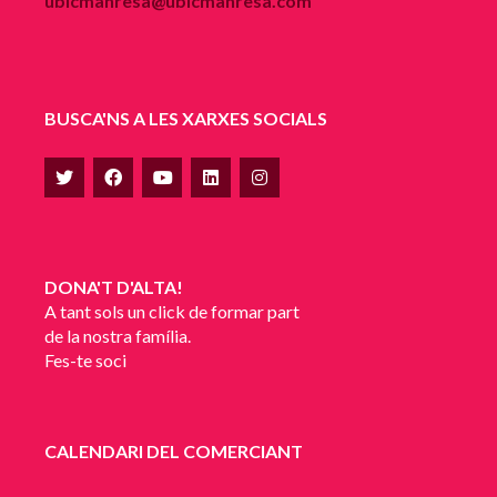
ubicmanresa@ubicmanresa.com
BUSCA'NS A LES XARXES SOCIALS
DONA'T D'ALTA!
A tant sols un click de formar part
de la nostra família.
Fes-te soci
CALENDARI DEL COMERCIANT