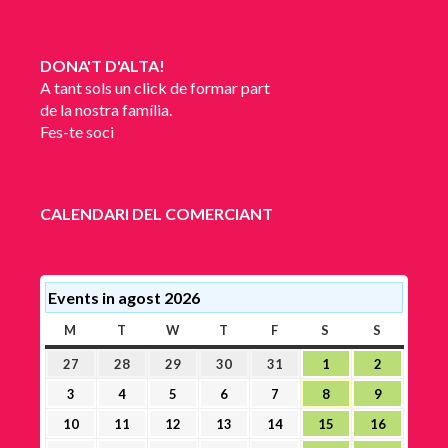
DONA'T D'ALTA!
A tant sols un click de formar part
de la nostra família.
Fes-te soci
CALENDARI DEL COMERCIANT
Events in agost 2026
M
DILLUNS
T
DIMARTS
W
DIMECRES
T
DIJOUS
F
DIVENDRES
S
DISSABTE
S
DIUMEN
27
28
29
30
31
1
2
27
28
29
30
31
1
2
juliol,
juliol,
juliol,
juliol,
juliol,
agost,
agost,
3
4
5
6
7
8
9
3
4
5
6
7
8
9
2026
2026
2026
2026
2026
2026
2026
agost,
agost,
agost,
agost,
agost,
agost,
agost,
10
11
12
13
14
15
16
10
11
12
13
14
15
16
2026
2026
2026
2026
2026
2026
2026
agost,
agost,
agost,
agost,
agost,
agost,
agost,