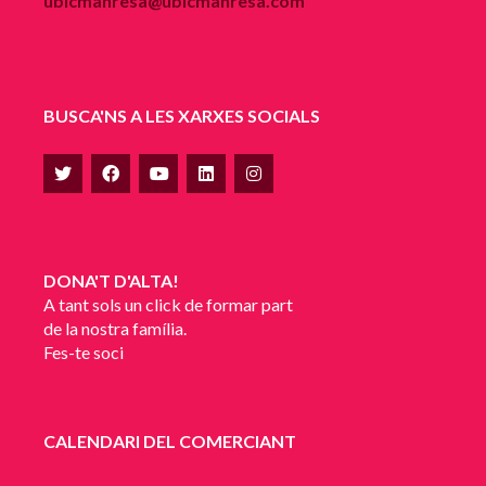
ubicmanresa@ubicmanresa.com
BUSCA'NS A LES XARXES SOCIALS
DONA'T D'ALTA!
A tant sols un click de formar part
de la nostra família.
Fes-te soci
CALENDARI DEL COMERCIANT