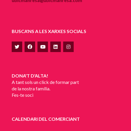
ubicmanresa@ubicmanresa.com
BUSCA'NS A LES XARXES SOCIALS
DONA'T D'ALTA!
A tant sols un click de formar part
de la nostra família.
Fes-te soci
CALENDARI DEL COMERCIANT