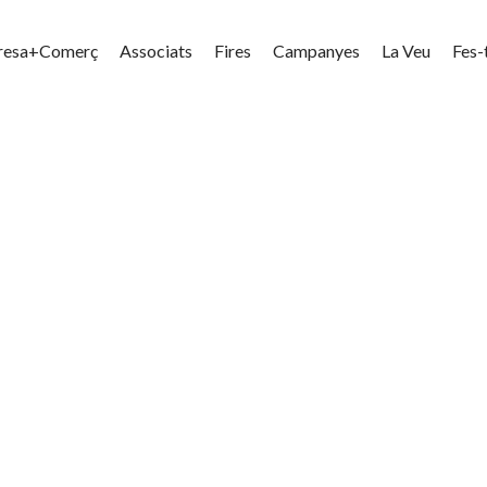
resa+Comerç
Associats
Fires
Campanyes
La Veu
Fes-