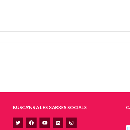
BUSCA'NS A LES XARXES SOCIALS
C