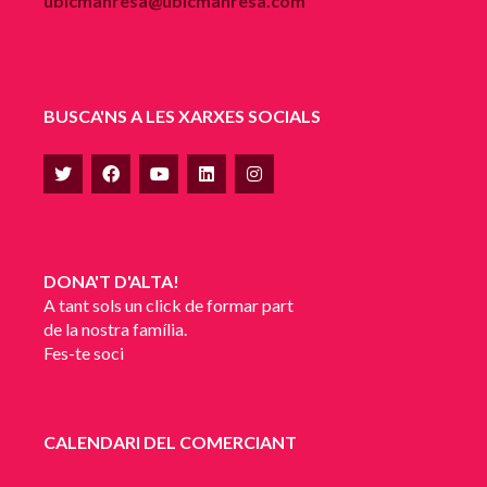
ubicmanresa@ubicmanresa.com
BUSCA'NS A LES XARXES SOCIALS
DONA'T D'ALTA!
A tant sols un click de formar part
de la nostra família.
Fes-te soci
CALENDARI DEL COMERCIANT