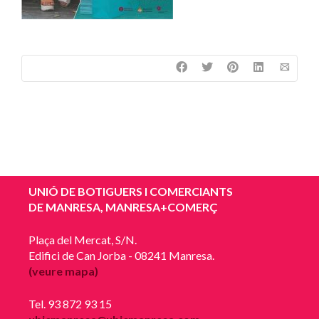
UNIÓ DE BOTIGUERS I COMERCIANTS
DE MANRESA, MANRESA+COMERÇ
Plaça del Mercat, S/N.
Edifici de Can Jorba - 08241 Manresa.
(veure mapa)
Tel. 93 872 93 15