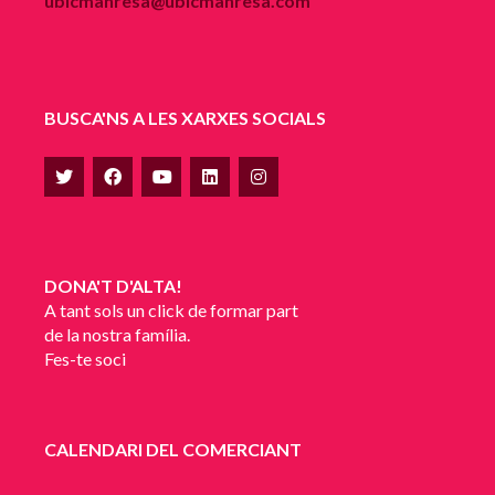
ubicmanresa@ubicmanresa.com
BUSCA'NS A LES XARXES SOCIALS
DONA'T D'ALTA!
A tant sols un click de formar part
de la nostra família.
Fes-te soci
CALENDARI DEL COMERCIANT