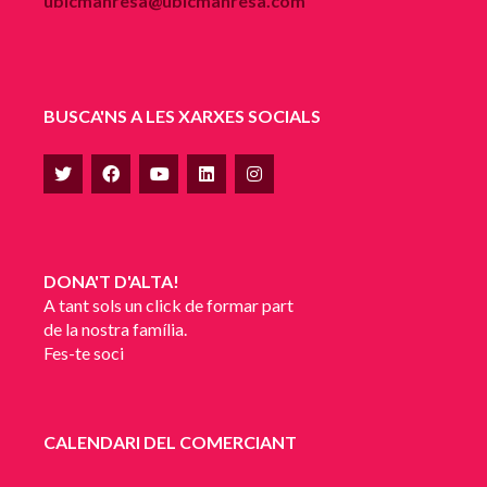
ubicmanresa@ubicmanresa.com
BUSCA'NS A LES XARXES SOCIALS
DONA'T D'ALTA!
A tant sols un click de formar part
de la nostra família.
Fes-te soci
CALENDARI DEL COMERCIANT