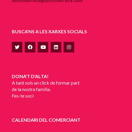
ubicmanresa@ubicmanresa.com
BUSCA'NS A LES XARXES SOCIALS
DONA'T D'ALTA!
A tant sols un click de formar part
de la nostra família.
Fes-te soci
CALENDARI DEL COMERCIANT