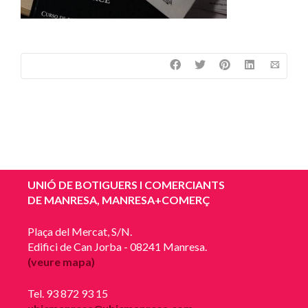
UNIÓ DE BOTIGUERS I COMERCIANTS
DE MANRESA, MANRESA+COMERÇ
Plaça del Mercat, S/N.
Edifici de Can Jorba - 08241 Manresa.
(veure mapa)
Tel. 93 872 93 15