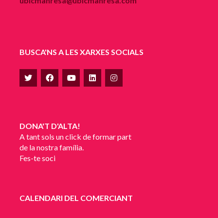
ubicmanresa@ubicmanresa.com
BUSCA'NS A LES XARXES SOCIALS
DONA'T D'ALTA!
A tant sols un click de formar part
de la nostra família.
Fes-te soci
CALENDARI DEL COMERCIANT