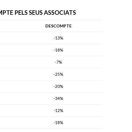
TE PELS SEUS ASSOCIATS
DESCOMPTE
-13%
-18%
-7%
-25%
-20%
-34%
-12%
-18%