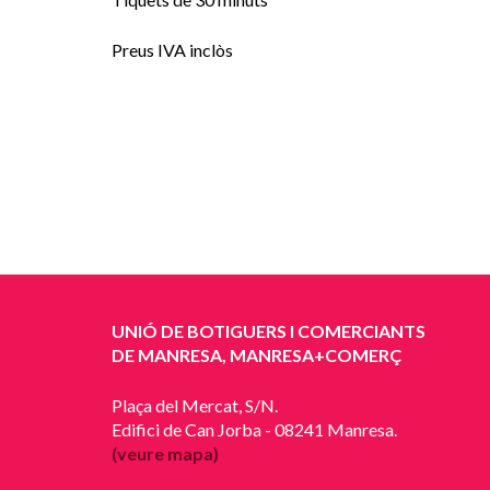
Preus IVA inclòs
UNIÓ DE BOTIGUERS I COMERCIANTS
DE MANRESA, MANRESA+COMERÇ
Plaça del Mercat, S/N.
Edifici de Can Jorba - 08241 Manresa.
(veure mapa)