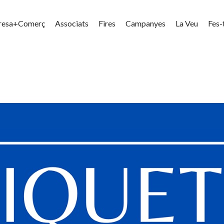
resa+Comerç
Associats
Fires
Campanyes
La Veu
Fes-