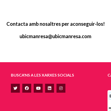
Contacta amb nosaltres per aconseguir-los!
ubicmanresa@ubicmanresa.com
BUSCA'NS A LES XARXES SOCIALS
C