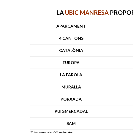
LA
UBIC MANRESA
PROPOR
APARCAMENT
4 CANTONS
CATALÒNIA
EUROPA
LA FAROLA
MURALLA
PORXADA
PUIGMERCADAL
SAM
Tiquets de 30 minuts