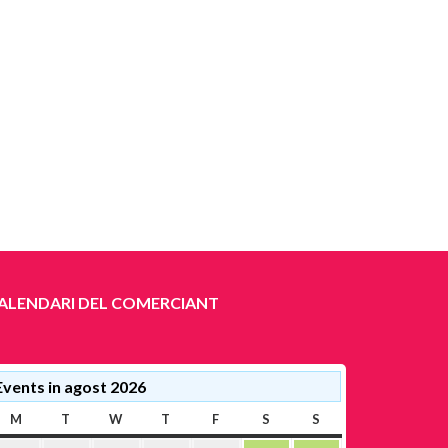
ALENDARI DEL COMERCIANT
Events in agost 2026
M
DILLUNS
T
DIMARTS
W
DIMECRES
T
DIJOUS
F
DIVENDRES
S
DISSABTE
S
DIUMENGE