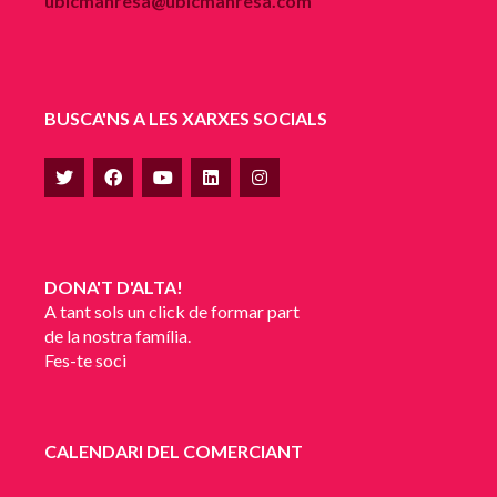
ubicmanresa@ubicmanresa.com
BUSCA'NS A LES XARXES SOCIALS
DONA'T D'ALTA!
A tant sols un click de formar part
de la nostra família.
Fes-te soci
CALENDARI DEL COMERCIANT