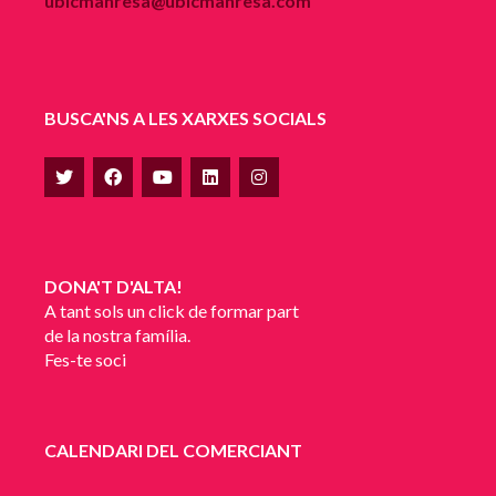
ubicmanresa@ubicmanresa.com
BUSCA'NS A LES XARXES SOCIALS
DONA'T D'ALTA!
A tant sols un click de formar part
de la nostra família.
Fes-te soci
CALENDARI DEL COMERCIANT