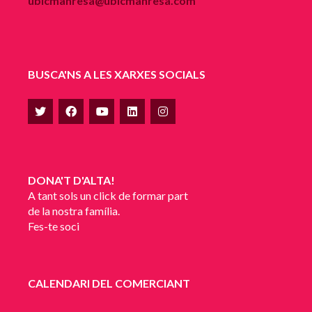
ubicmanresa@ubicmanresa.com
BUSCA'NS A LES XARXES SOCIALS
DONA'T D'ALTA!
A tant sols un click de formar part
de la nostra família.
Fes-te soci
CALENDARI DEL COMERCIANT