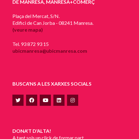
DE MANRESA, MANRESA+COMERÇ
Plaça del Mercat, S/N.
Edifici de Can Jorba - 08241 Manresa.
(veure mapa)
Tel. 93 872 93 15
ubicmanresa@ubicmanresa.com
BUSCA'NS A LES XARXES SOCIALS
DONA'T D'ALTA!
A tant sols un click de formar part