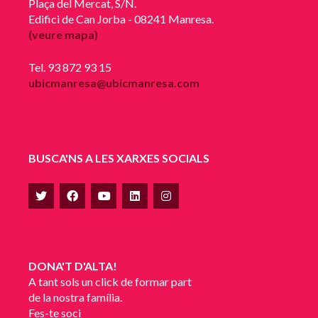
Plaça del Mercat, S/N.
Edifici de Can Jorba - 08241 Manresa.
(veure mapa)
Tel. 93 872 93 15
ubicmanresa@ubicmanresa.com
BUSCA'NS A LES XARXES SOCIALS
DONA'T D'ALTA!
A tant sols un click de formar part
de la nostra família.
Fes-te soci