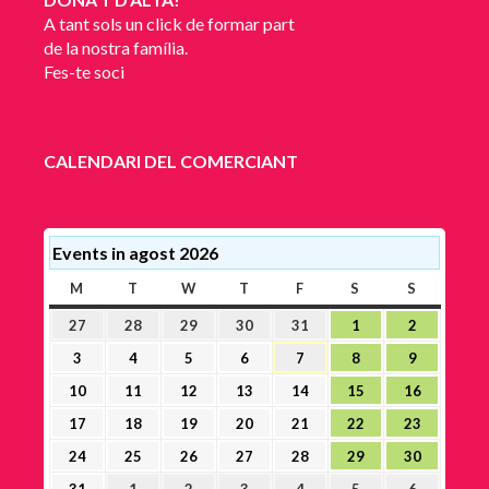
A tant sols un click de formar part
de la nostra família.
Fes-te soci
CALENDARI DEL COMERCIANT
Events in agost 2026
M
DILLUNS
T
DIMARTS
W
DIMECRES
T
DIJOUS
F
DIVENDRES
S
DISSABTE
S
DIUMEN
27
28
29
30
31
1
2
27
28
29
30
31
1
2
juliol,
juliol,
juliol,
juliol,
juliol,
agost,
agost,
3
4
5
6
7
8
9
3
4
5
6
7
8
9
2026
2026
2026
2026
2026
2026
2026
agost,
agost,
agost,
agost,
agost,
agost,
agost,
10
11
12
13
14
15
16
10
11
12
13
14
15
16
2026
2026
2026
2026
2026
2026
2026
agost,
agost,
agost,
agost,
agost,
agost,
agost,
17
18
19
20
21
22
23
17
18
19
20
21
22
23
2026
2026
2026
2026
2026
2026
2026
agost,
agost,
agost,
agost,
agost,
agost,
agost,
24
25
26
27
28
29
30
24
25
26
27
28
29
30
2026
2026
2026
2026
2026
2026
2026
agost,
agost,
agost,
agost,
agost,
agost,
agost,
31
1
2
3
4
5
6
31
1
2
3
4
5
6