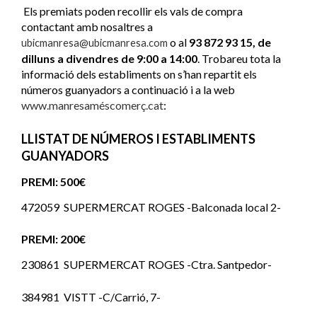
Els premiats poden recollir els vals de compra
contactant amb nosaltres a
o al
93 872 93 15,
de
ubicmanresa@ubicmanresa.com
dilluns a divendres de 9:00 a 14:00
. Trobareu tota la
informació dels establiments on s’han repartit els
números guanyadors a continuació i a la web
www.manresaméscomerç.cat
:
LLISTAT DE NÚMEROS I ESTABLIMENTS
GUANYADORS
PREMI: 500€
472059 SUPERMERCAT ROGES -Balconada local 2-
PREMI: 200€
230861 SUPERMERCAT ROGES -Ctra. Santpedor-
384981 VISTT -C/Carrió, 7-