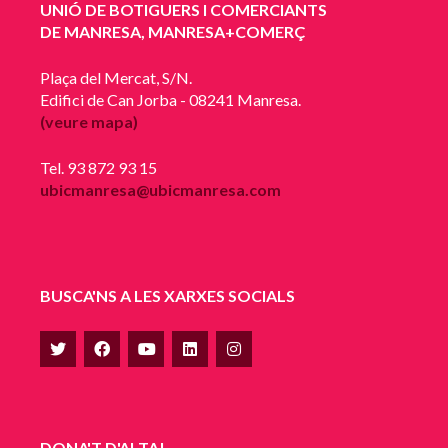
UNIÓ DE BOTIGUERS I COMERCIANTS
DE MANRESA, MANRESA+COMERÇ
Plaça del Mercat, S/N.
Edifici de Can Jorba - 08241 Manresa.
(veure mapa)
Tel. 93 872 93 15
ubicmanresa@ubicmanresa.com
BUSCA'NS A LES XARXES SOCIALS
DONA'T D'ALTA!