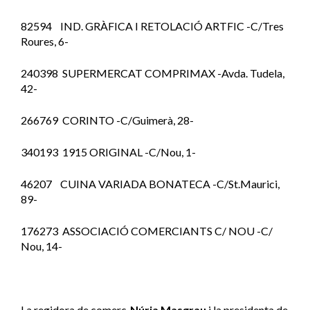
82594 IND. GRÀFICA I RETOLACIÓ ARTFIC -C/Tres
Roures, 6-
240398 SUPERMERCAT COMPRIMAX -Avda. Tudela,
42-
266769 CORINTO -C/Guimerà, 28-
340193 1915 ORIGINAL -C/Nou, 1-
46207 CUINA VARIADA BONATECA -C/St.Maurici,
89-
176273 ASSOCIACIÓ COMERCIANTS C/ NOU -C/
Nou, 14-
La regidora de comerç,
Núria Masgrau
i la presidenta de