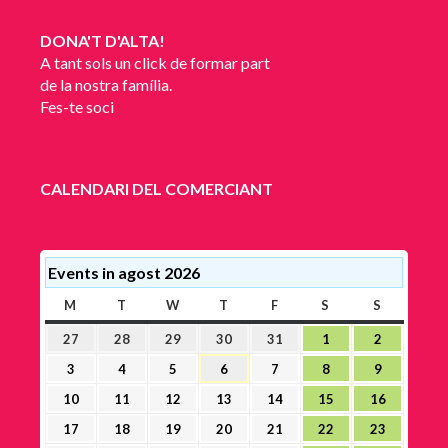
DONA'T D'ALTA!
A tant sols un click de formar part
de la nostra família.
Fes-te soci
CALENDARI DEL COMERCIANT
Events in agost 2026
M
DILLUNS
T
DIMARTS
W
DIMECRES
T
DIJOUS
F
DIVENDRES
S
DISSABTE
S
DIUMEN
27
28
29
30
31
1
2
27
28
29
30
31
1
2
juliol,
juliol,
juliol,
juliol,
juliol,
agost,
agost,
3
4
5
6
7
8
9
3
4
5
6
7
8
9
2026
2026
2026
2026
2026
2026
2026
agost,
agost,
agost,
agost,
agost,
agost,
agost,
10
11
12
13
14
15
16
10
11
12
13
14
15
16
2026
2026
2026
2026
2026
2026
2026
agost,
agost,
agost,
agost,
agost,
agost,
agost,
17
18
19
20
21
22
23
17
18
19
20
21
22
23
2026
2026
2026
2026
2026
2026
2026
agost,
agost,
agost,
agost,
agost,
agost,
agost,