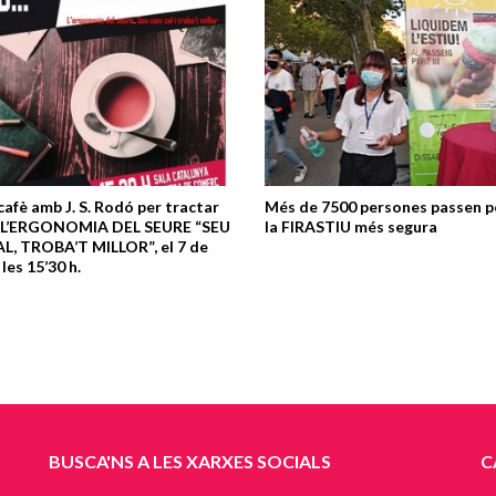
afè amb J. S. Rodó per tractar
Més de 7500 persones passen p
a L’ERGONOMIA DEL SEURE “SEU
la FIRASTIU més segura
, TROBA’T MILLOR”, el 7 de
 les 15’30 h.
BUSCA'NS A LES XARXES SOCIALS
C