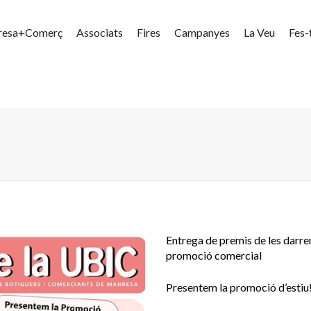
resa+Comerç
Associats
Fires
Campanyes
La Veu
Fes-
Entrega de premis de les darr
promoció comercial
Presentem la promoció d’estiu