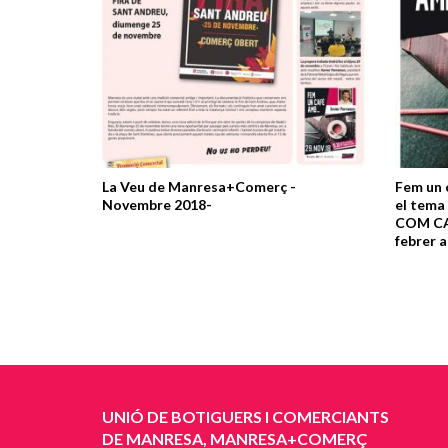
La Veu de Manresa+Comerç -
Fem un c
Novembre 2018-
el tem
COM CAL
febrer a
UNIÓ DE BOTIGUERS I COMERCIANTS
DE MANRESA, MANRESA+COMERÇ