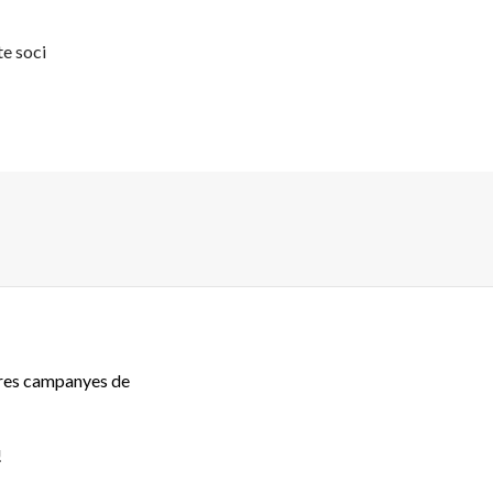
te soci
eres campanyes de
!