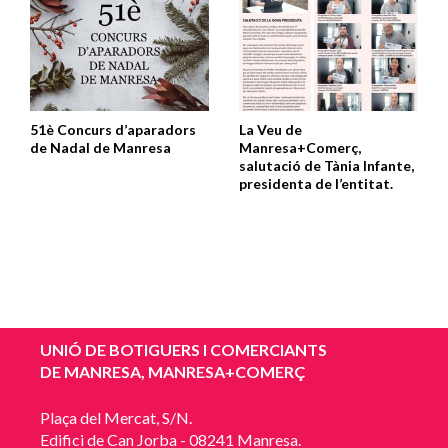
51è Concurs d’aparadors
La Veu de
de Nadal de Manresa
Manresa+Comerç,
salutació de Tània Infante,
presidenta de l’entitat.
UNIÓ DE BOTIGUERS I COMERCIANTS
DE MANRESA, MANRESA+COMERÇ
Plaça del Mercat, S/N.
Edifici de Can Jorba - 08241 Manresa.