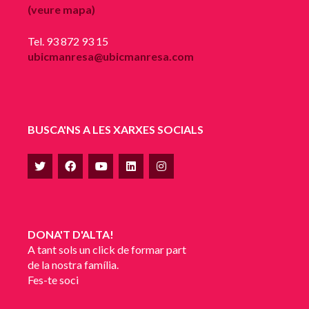
(veure mapa)
Tel. 93 872 93 15
ubicmanresa@ubicmanresa.com
BUSCA'NS A LES XARXES SOCIALS
DONA'T D'ALTA!
A tant sols un click de formar part
de la nostra família.
Fes-te soci