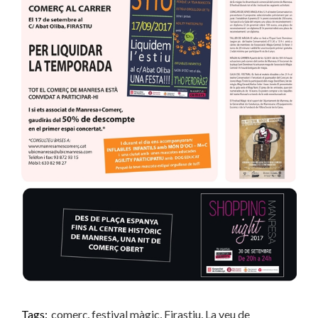
Tags:
comerç
,
festival màgic
,
Firastiu
,
La veu de