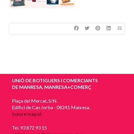
UNIÓ DE BOTIGUERS I COMERCIANTS
DE MANRESA, MANRESA+COMERÇ
Plaça del Mercat, S/N.
Edifici de Can Jorba - 08241 Manresa.
(veure mapa)
Tel. 93 872 93 15