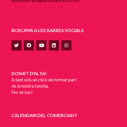
ubicmanresa@ubicmanresa.com
BUSCA'NS A LES XARXES SOCIALS
DONA'T D'ALTA!
A tant sols un click de formar part
de la nostra família.
Fes-te soci
CALENDARI DEL COMERCIANT