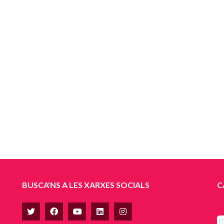
BUSCA'NS A LES XARXES SOCIALS
C