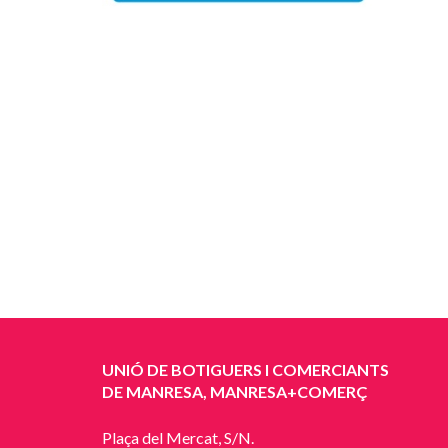
UNIÓ DE BOTIGUERS I COMERCIANTS
DE MANRESA, MANRESA+COMERÇ
Plaça del Mercat, S/N.