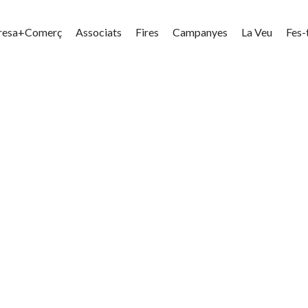
resa+Comerç
Associats
Fires
Campanyes
La Veu
Fes-