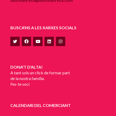
ubicmanresa@ubicmanresa.com
BUSCA'NS A LES XARXES SOCIALS
DONA'T D'ALTA!
A tant sols un click de formar part
de la nostra família.
Fes-te soci
CALENDARI DEL COMERCIANT